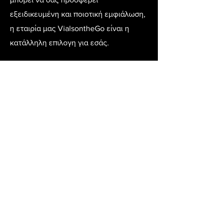
εξειδικευμένη και ποιοτική εμφιάλωση,
η εταιρία μας VialsontheGo είναι η
κατάλληλη επιλογη για εσάς.