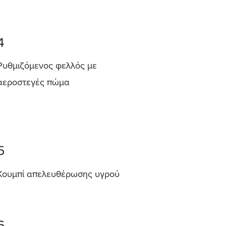
4
Ρυθμιζόμενος φελλός με
αεροστεγές πώμα
5
Κουμπί απελευθέρωσης υγρού
6