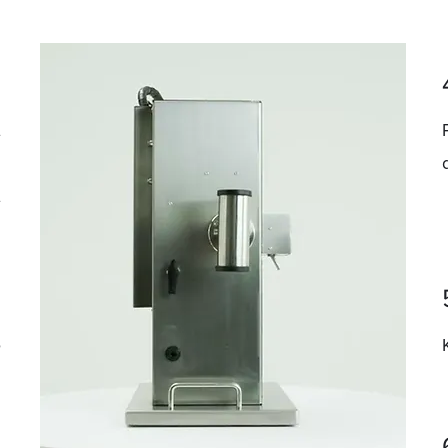
1
α
η
α
2
υ
3