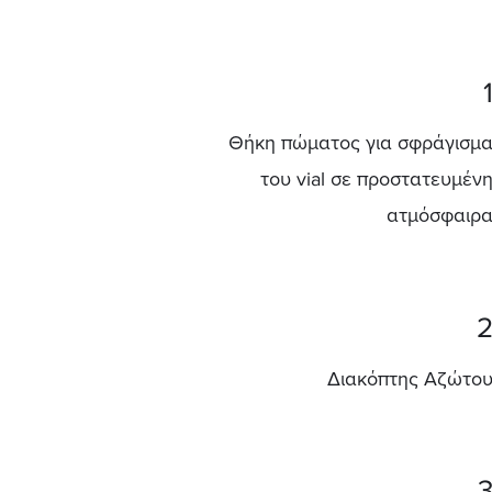
Θήκη πώματος για σφράγισμ
του vial σε προστατευμέν
ατμόσφαιρ
Διακόπτης Αζώτο