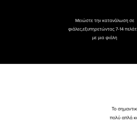
Μειώστε την κατανάλωση σε
φιάλες,εξυπηρετώντας 7-14 πελάτ
με μια φιάλη
Το σημαντικ
πολύ απλά κα