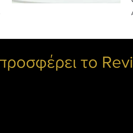
ύ
 προσφέρει το Rev