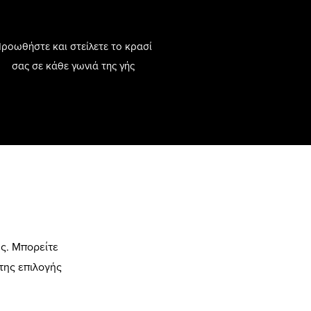
ροωθήστε και στείλετε το κρασί
σας σε κάθε γωνιά της γής
ης. Μπορείτε
 της επιλογής