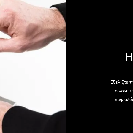
Η
Εξελίξτε τ
οινογευσ
εμφιαλών